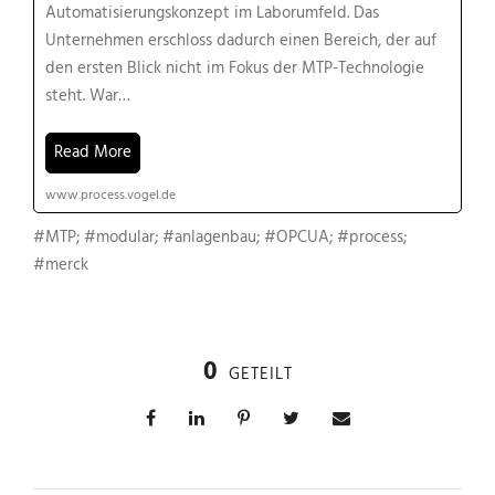
Automatisierungskonzept im Laborumfeld. Das
Unternehmen erschloss dadurch einen Bereich, der auf
den ersten Blick nicht im Fokus der MTP-Technologie
steht. War…
Read More
www.process.vogel.de
#MTP;
#modular
;
#anlagenbau
;
#OPCUA
;
#process
;
#merck
0
GETEILT