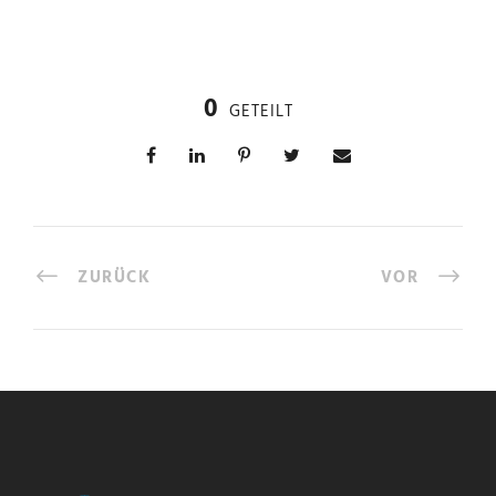
0
GETEILT
ZURÜCK
VOR