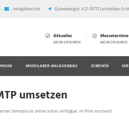
info@finkct.de
Gutenbergstr. 4 D-70771 Leinfelden-Ech
Aktuelles
Messetermine
MEHR ERFAHREN
MEHR ERFAHREN
UNGEN
MODULARER ANLAGENBAU
ZUBEHÖR
SER
MTP umsetzen
rtner Semodia ist online schon verfügbar. im Print erscheint