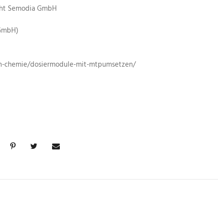
ght Semodia GmbH
 GmbH)
pen-chemie/dosiermodule-mit-mtpumsetzen/